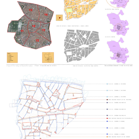
se desarrolla una metodología aplicada. Mediante
este procedimiento se calcula el potencial
energético fotovoltaico de la ciudad y se evalúa la
rentabilidad de cada uno de los casos en función del
uso de la electricidad generada.
Al contrario que la mayoría de las redes
infraestructurales, que discurren de manera
silenciosa e invisible por las ciudades, la energía
solar fotovoltaica precisa de una exposición directa
a la radiación solar. Esta condición conlleva
situaciones inéditas para los entornos urbanos. La
investigación estudia también el impacto espacial
de esta tecnología. Su potencial arquitectónico
constituye una oportunidad para construir una
nueva identidad urbana contemporánea.