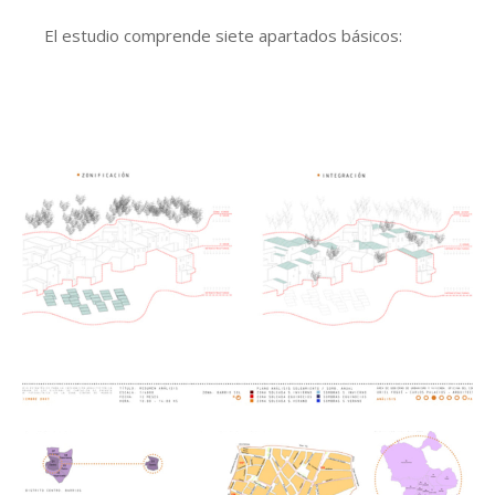
El estudio comprende siete apartados básicos:
-Estado de la cuestión
-Cartografías estratégicas
-Gestión energética, estudio económico y potencial
energético
-Integración e impacto espacial
-Socialización y comunicación
-Estudios de casos
-Conclusiones
Dada la particular morfología urbana madrileña se
adaptan los formatos de cálculo convencionales y