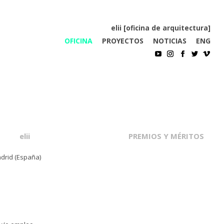
elii [oficina de arquitectura]
OFICINA
PROYECTOS
NOTICIAS
ENG
elii
PREMIOS Y MÉRITOS
drid (España)