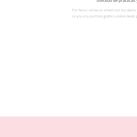
Solicitud de práctica
Por favor, envía un email con tus datos 
cv y/o a tu porfolio gráfico online (web 