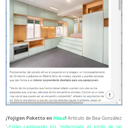
¡Yojigen Poketto en
Houz
!
Artículo de Bea González:
'
¿Están cambiando los 'millennials' el estilo de las