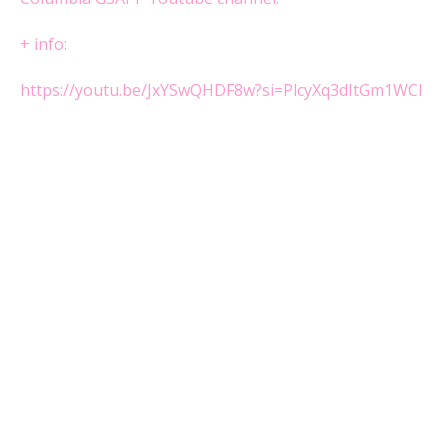
+ info:
https://youtu.be/JxYSwQHDF8w?si=PlcyXq3dItGm1WCI